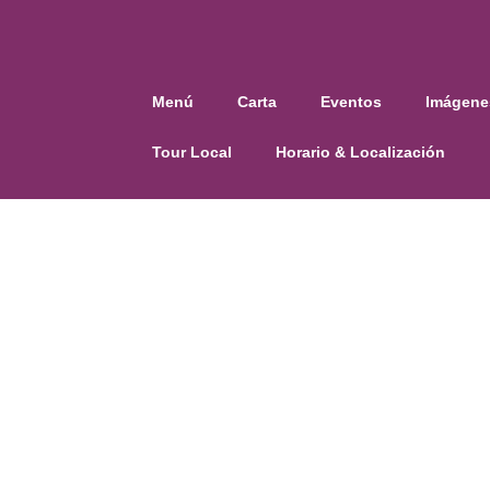
Menú
Carta
Eventos
Imágene
Tour Local
Horario & Localización